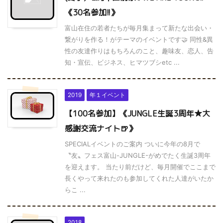
《30名参加!!》
富山在住の若者たちが毎月集まって新たな出会い・
繋がりを作る！がテーマのイベントです🤝 同性&異
性の友達作りはもちろんのこと、趣味友、恋人、告
知・宣伝、ビジネス、ヒマツブシetc ...
2019
年１イベント
【100名参加】《JUNGLE生誕3周年★大
感謝交流ナイト🍺》
SPECIALイベントのご案内 ついに今年の8月で
〝友〟フェス富山-JUNGLE-がめでたく生誕3周年
を迎えます。 当たり前だけど、毎月開催でここまで
長くやって来れたのも参加してくれた人達がいたか
らこ ...
2018