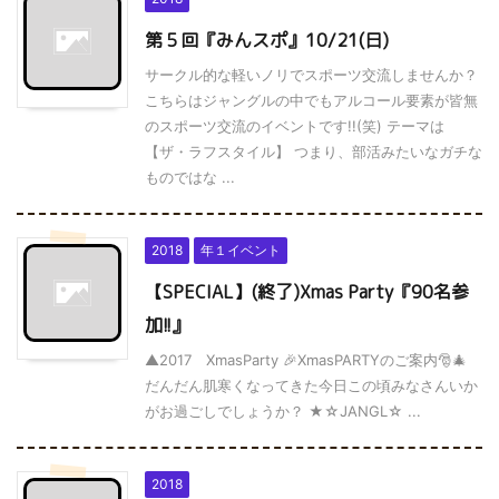
第５回『みんスポ』10/21(日)
サークル的な軽いノリでスポーツ交流しませんか？
こちらはジャングルの中でもアルコール要素が皆無
のスポーツ交流のイベントです!!(笑) テーマは
【ザ・ラフスタイル】 つまり、部活みたいなガチな
ものではな ...
2018
年１イベント
【SPECIAL】(終了)Xmas Party『90名参
加!!』
▲2017 XmasParty 🎉XmasPARTYのご案内🎅🎄
だんだん肌寒くなってきた今日この頃みなさんいか
がお過ごしでしょうか？ ★☆JANGL☆ ...
2018