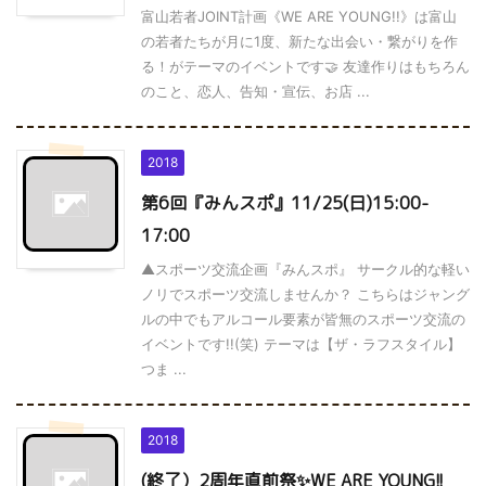
富山若者JOINT計画《WE ARE YOUNG!!》は富山
の若者たちが月に1度、新たな出会い・繋がりを作
る！がテーマのイベントです🤝 友達作りはもちろん
のこと、恋人、告知・宣伝、お店 ...
2018
第6回『みんスポ』11/25(日)15:00-
17:00
▲スポーツ交流企画『みんスポ』 サークル的な軽い
ノリでスポーツ交流しませんか？ こちらはジャング
ルの中でもアルコール要素が皆無のスポーツ交流の
イベントです!!(笑) テーマは【ザ・ラフスタイル】
つま ...
2018
(終了）2周年直前祭✨WE ARE YOUNG!!