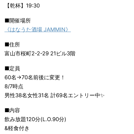
【乾杯】19:30
■開催場所
《はなうた酒場 JAMMIN》
■住所
富山市桜町2-2-29 21ビル3階
■定員
60名→70名前後に変更！
8/7時点
男性38名女性31名 計69名エントリー中✨
■内容
飲み放題120分(L.O.90分)
&軽食付き