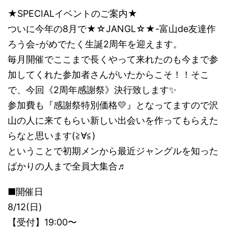
★SPECIALイベントのご案内★
ついに今年の8月で★☆JANGL☆★-富山de友達作
ろう会-がめでたく生誕2周年を迎えます。
毎月開催でここまで長くやって来れたのも今まで参
加してくれた参加者さんがいたからこそ！！そこ
で、今回《2周年感謝祭》決行致します️️✨
参加費も『感謝祭特別価格💛』となってますので沢
山の人に来てもらい新しい出会いを作ってもらえた
らなと思います(≧∀≦)
ということで初期メンから最近ジャングルを知った
ばかりの人まで全員大集合♬
■開催日
8/12(日)
【受付】19:00〜