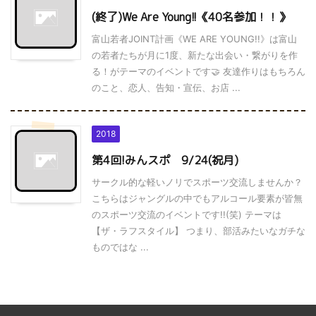
(終了)We Are Young!!《40名参加！！》
富山若者JOINT計画《WE ARE YOUNG!!》は富山
の若者たちが月に1度、新たな出会い・繋がりを作
る！がテーマのイベントです🤝 友達作りはもちろん
のこと、恋人、告知・宣伝、お店 ...
2018
第4回!みんスポ 9/24(祝月)
サークル的な軽いノリでスポーツ交流しませんか？
こちらはジャングルの中でもアルコール要素が皆無
のスポーツ交流のイベントです!!(笑) テーマは
【ザ・ラフスタイル】 つまり、部活みたいなガチな
ものではな ...