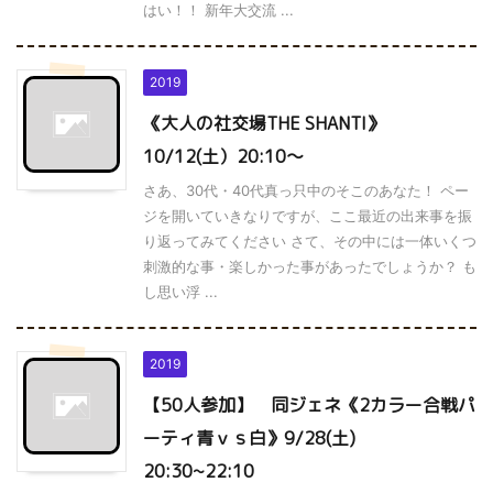
はい！！ 新年大交流 ...
2019
《大人の社交場THE SHANTI》
10/12(土）20:10～
さあ、30代・40代真っ只中のそこのあなた！ ペー
ジを開いていきなりですが、ここ最近の出来事を振
り返ってみてください さて、その中には一体いくつ
刺激的な事・楽しかった事があったでしょうか？ も
し思い浮 ...
2019
【50人参加】 同ジェネ《2カラー合戦パ
ーティ青ｖｓ白》9/28(土)
20:30~22:10