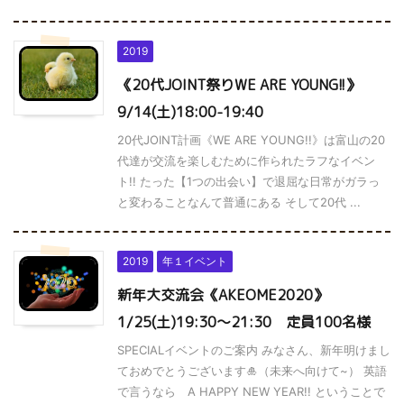
2019
《20代JOINT祭りWE ARE YOUNG!!》
9/14(土)18:00-19:40
20代JOINT計画《WE ARE YOUNG!!》は富山の20
代達が交流を楽しむために作られたラフなイベン
ト!! たった【1つの出会い】で退屈な日常がガラっ
と変わることなんて普通にある そして20代 ...
2019
年１イベント
新年大交流会《AKEOME2020》
1/25(土)19:30～21:30 定員100名様
SPECIALイベントのご案内 みなさん、新年明けまし
ておめでとうございます🎍（未来へ向けて~） 英語
で言うなら A HAPPY NEW YEAR!! ということで