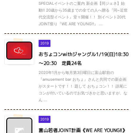
SPECIALイベントのご案内 新企画【同ジェネ】始
動!! 20歳から35歳までの全ての人へ贈る『同~近世
代交流型イベント』堂々開催！！ 別イベント20代
JOINT祭り『WE ARE YOUNG!!』 ...
2019
おちょコンwithジャングル1/19(日)18:30
～20:30 定員24名
2020年1月から毎月第3日曜日に富山駅前の
『amusement bar おちょ』さんと共同での新企画
がスタートです！！ 題して おちょコン！！ 語尾に
コンが付いているのでお気づきかと思いますが、な
ん ...
2019
富山若者JOINT計画《WE ARE YOUNG!!》