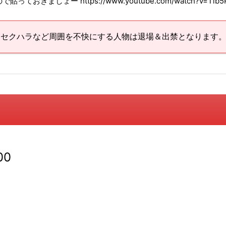
ましょー https://www.youtube.com/watch?v=Tib5R
・セクハラなど周囲を不快にする人物は退場＆出禁となります
00