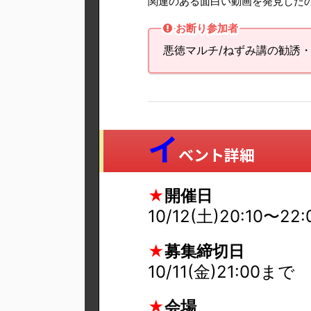
関連のある面白い動画を発見したので貼っておき
お断り参加者
悪徳マルチ/ねずみ講の勧誘
イ
ベント詳細
★
開催日
10/12(土)20:10〜22:
★
募集締切日
10/11(金)21:00まで
★
会場