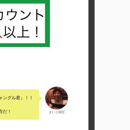
ャングル君』！！
在だ！
まいく師匠