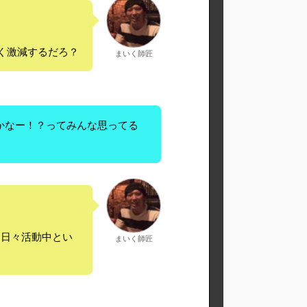
く激減するだろ？
まいく師匠
かなー！？
ってみんな思ってる
に日々活動中とい
まいく師匠