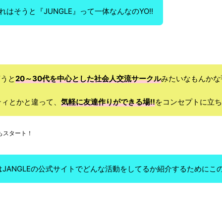
れはそうと『JUNGLE』って一体なんなのYO!!
言うと
20～30代を中心とした社会人交流サークル
みたいなもんかな
ティとかと違って、
気軽に友達作りができる場!!
をコンセプトに立ち
Iもスタート！
はJANGLEの公式サイトでどんな活動をしてるか紹介するためにこ