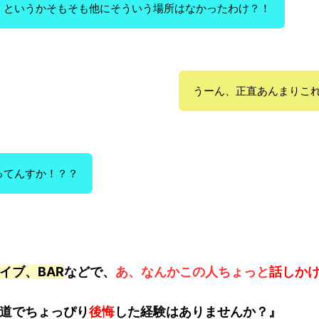
）というかそもそも他にそういう場所はなかったわけ？！
うーん、正直あんまりこれ
ってんすか！？？
イブ、BAR
などで、
あ、なんかこの人ちょっと
話しか
道でちょっぴり
後悔
した経験はありませんか
？』