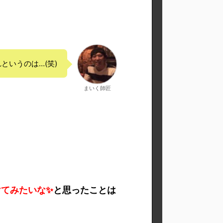
というのは…(笑)
まいく師匠
けてみたいな✨
と思ったことは