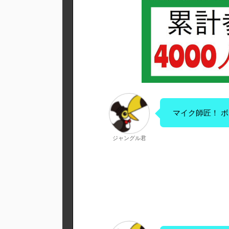
マイク師匠！ 
ジャングル君