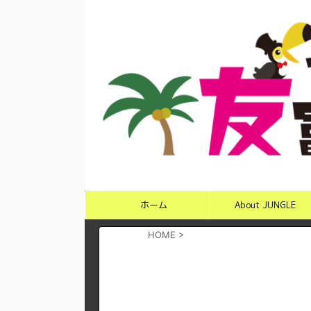
ホーム
About JUNGLE
HOME
>