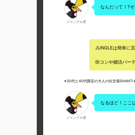
なんだって！?そ
ジャングル君
JUNGLEは簡単に
街コンや婚活パー
※30代と40代限定の大人の社交場SHANT
なるほど！ここ
ジャングル君