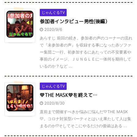
じゃんぐるTV
参加者インタビュー男性(後編）
2020/9/6
あらすじ 前回の続き。参加者の声のコーナーの流れ
で『未参加者の声』を収録する事になった赤ソファ
ー集団ご一行。初参加するにあたっての不安要素や
事前のイメージ、ＪＵＮＧＬＥに一体何を期待して
いるのか？など ...
じゃんぐるTV
💛THE MASK💛を終えて…
2020/8/30
直前まで開催すべきか悩みに悩んだ💛THE MASK
💛。コロナ対策型パーティとはいえ果たして人は集
まるのか⁉️そしてそこにやるだけの価値はある ...