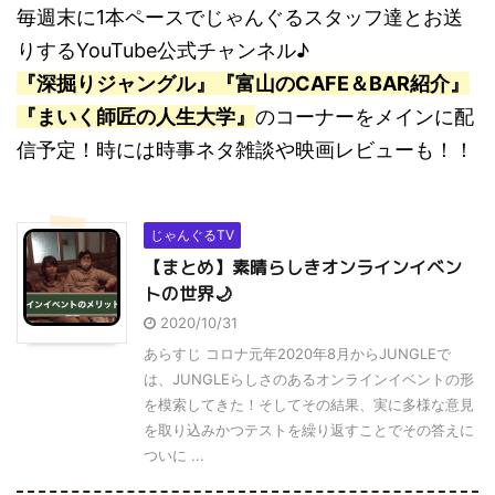
毎週末に1本ペースでじゃんぐるスタッフ達とお送
りするYouTube公式チャンネル♪
『深掘りジャングル』『富山のCAFE＆BAR紹介』
『まいく師匠の人生大学』
のコーナーをメインに配
信予定！時には時事ネタ雑談や映画レビューも！！
じゃんぐるTV
【まとめ】素晴らしきオンラインイベン
トの世界🌙
2020/10/31
あらすじ コロナ元年2020年8月からJUNGLEで
は、JUNGLEらしさのあるオンラインイベントの形
を模索してきた！そしてその結果、実に多様な意見
を取り込みかつテストを繰り返すことでその答えに
ついに ...