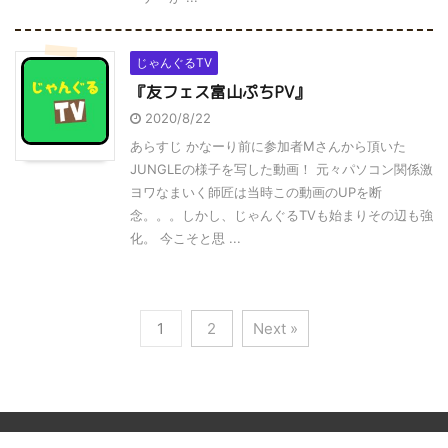
じゃんぐるTV
『友フェス富山ぷちPV』
2020/8/22
あらすじ かなーり前に参加者Mさんから頂いた
JUNGLEの様子を写した動画！ 元々パソコン関係激
ヨワなまいく師匠は当時この動画のUPを断
念。。。しかし、じゃんぐるTVも始まりその辺も強
化。 今こそと思 ...
1
2
Next »