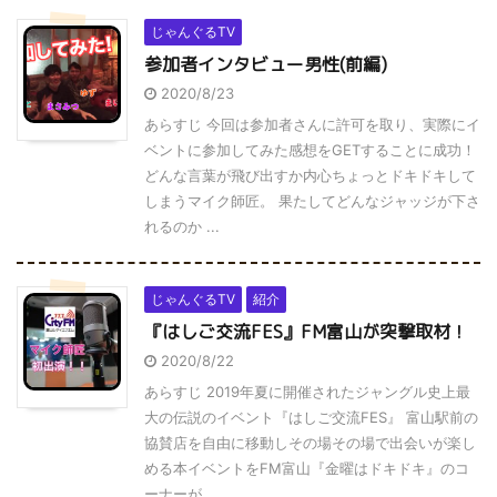
じゃんぐるTV
参加者インタビュー男性(前編)
2020/8/23
あらすじ 今回は参加者さんに許可を取り、実際にイ
ベントに参加してみた感想をGETすることに成功！
どんな言葉が飛び出すか内心ちょっとドキドキして
しまうマイク師匠。 果たしてどんなジャッジが下さ
れるのか ...
じゃんぐるTV
紹介
『はしご交流FES』FM富山が突撃取材！
2020/8/22
あらすじ 2019年夏に開催されたジャングル史上最
大の伝説のイベント『はしご交流FES』 富山駅前の
協賛店を自由に移動しその場その場で出会いが楽し
める本イベントをFM富山『金曜はドキドキ』のコ
ーナーが ...