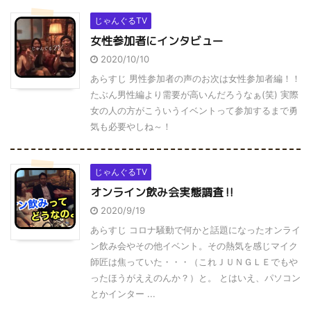
じゃんぐるTV
女性参加者にインタビュー
2020/10/10
あらすじ 男性参加者の声のお次は女性参加者編！！
たぶん男性編より需要が高いんだろうなぁ(笑) 実際
女の人の方がこういうイベントって参加するまで勇
気も必要やしね～！
じゃんぐるTV
オンライン飲み会実態調査‼
2020/9/19
あらすじ コロナ騒動で何かと話題になったオンライ
ン飲み会やその他イベント。その熱気を感じマイク
師匠は焦っていた・・・（これＪＵＮＧＬＥでもや
ったほうがええのんか？）と。 とはいえ、パソコン
とかインター ...