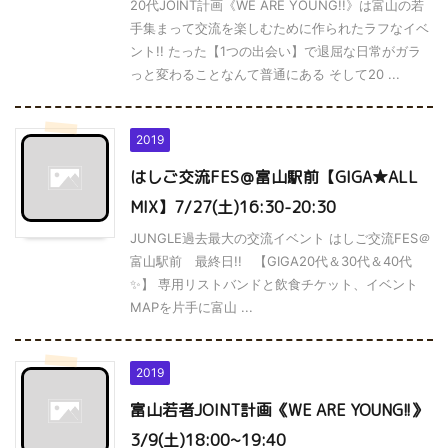
20代JOINT計画《WE ARE YOUNG!!》は富山の若
手集まって交流を楽しむために作られたラフなイベ
ント!! たった【1つの出会い】で退屈な日常がガラ
っと変わることなんて普通にある そして20 ...
2019
はしご交流FES＠富山駅前【GIGA★ALL
MIX】7/27(土)16:30-20:30
JUNGLE過去最大の交流イベント はしご交流FES＠
富山駅前 最終日!! 【GIGA20代＆30代＆40代
✨】 専用リストバンドと飲食チケット、イベント
MAPを片手に富山 ...
2019
富山若者JOINT計画《WE ARE YOUNG!!》
3/9(土)18:00~19:40