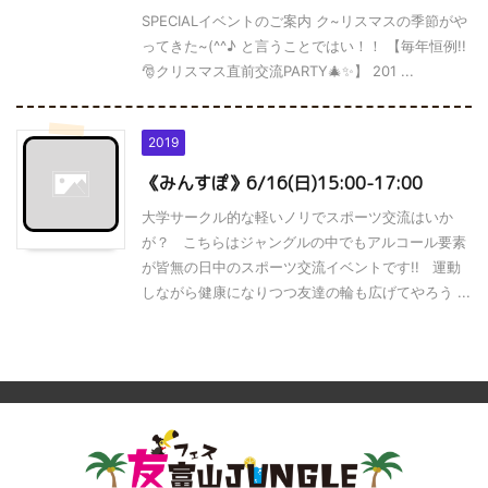
SPECIALイベントのご案内 ク~リスマスの季節がや
ってきた~(^^♪ と言うことではい！！ 【毎年恒例!!
🎅クリスマス直前交流PARTY🎄✨】 201 ...
2019
《みんすぽ》6/16(日)15:00-17:00
大学サークル的な軽いノリでスポーツ交流はいか
が？ こちらはジャングルの中でもアルコール要素
が皆無の日中のスポーツ交流イベントです!! 運動
しながら健康になりつつ友達の輪も広げてやろう ...