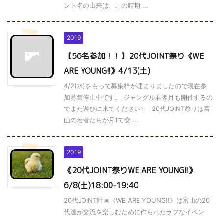
ント名の由来は、この時期 ...
2019
【56名参加！！】20代JOINT祭り《WE
ARE YOUNG!!》4/13(土)
4/2(水)をもって募集枠が埋まりましたので現在参
加募集停止中です。 ジャングル君翌月も開催するの
でまた遊びに来てください✨ 20代JOINT祭りは富
山の若者たちが月1で交 ...
2019
《20代JOINT祭りWE ARE YOUNG!!》
6/8(土)18:00-19:40
20代JOINT計画《WE ARE YOUNG!!》は富山の20
代達が交流を楽しむために作られたラフなイベン