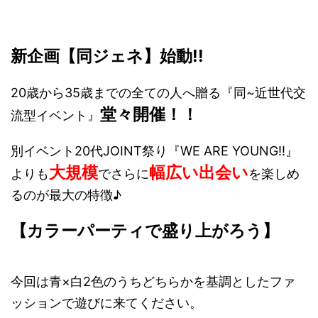
新企画【同ジェネ】始動!!
20歳から35歳までの全ての人へ贈る『同~近世代交
堂々開催！！
流型イベント』
別イベント20代JOINT祭り『WE ARE YOUNG!!』
大規模
幅広い出会い
よりも
でさらに
を楽しめ
るのが最大の特徴♪
【カラーパーティで盛り上がろう】
今回は青×白2色のうちどちらかを基調としたファ
ッションで遊びに来てください。