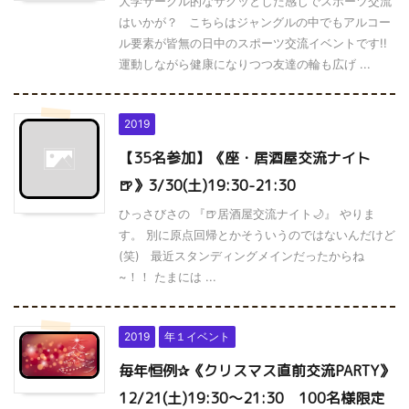
大学サークル的なサクッとした感じでスポーツ交流
はいかが？ こちらはジャングルの中でもアルコー
ル要素が皆無の日中のスポーツ交流イベントです!!
運動しながら健康になりつつ友達の輪も広げ ...
2019
【35名参加】《座・居酒屋交流ナイト
🍺》3/30(土)19:30-21:30
ひっさびさの 『🍺居酒屋交流ナイト🌙』 やりま
す。 別に原点回帰とかそういうのではないんだけど
(笑) 最近スタンディングメインだったからね
~！！ たまには ...
2019
年１イベント
毎年恒例✰《クリスマス直前交流PARTY》
12/21(土)19:30～21:30 100名様限定