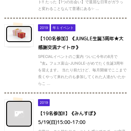
ト!! たった【1つの出会い】で退屈な日常がガラっ
と変わることなんて普通にある✨ ...
2019
年１イベント
【100名参加】《JUNGLE生誕3周年★大
感謝交流ナイト🍺》
SPECIALイベントのご案内 ついに今年の8月で
〝友〟フェス富山-JUNGLE-がめでたく生誕3周年
を迎えます。 当たり前だけど、毎月開催でここまで
長くやって来れたのも参加してくれた人達がいたか
らこ ...
2019
【19名参加!!】《みんすぽ》
5/19(日)15:00-17:00