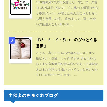
2018年8月で2周年を迎えた 〝友〟フェス富
山-JUNGLE- 初めのころに比べて最近はかな
り参加メンバーが増えたもんだなぁとしみじ
み思う今日この頃。 改めまして、富山出会
いの配達人こと-JUNGL ...
『バーナード・ショーのグっとくる
3
言葉』
どうも、富山に出会いの凄さを伝来！オン・
座ビエル・師匠・マイクです🌞 ザビエルは
あくまで宣教師的な意味合いであって頭髪は
まだまだ本家には追いついてないと思いたい
今日この頃でございます。 ...
主催者のきまぐれブログ