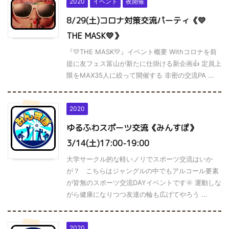
2020
イベント
夜開催
8/29(土)コロナ対策交流パーティ《💛
THE MASK💛》
『💛THE MASK💛』イベント概要 Withコロナを前
提に友フェス富山が新たに仕掛ける新企画👍 定員上
限をMAX35人に絞って開催する 非密の交流PA ...
2020
ゆるふわスポーツ交流《みんすぽ》
3/14(土)17:00-19:00
大学サークル的な軽いノリでスポーツ交流はいか
が？ こちらはジャングルの中でもアルコール要素
が皆無のスポーツ交流DAYイベントです🌞 運動しな
がら健康になりつつ友達の輪も広げてやろう ...
2020