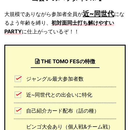
近~同世代
大規模でありながら参加者全員が
にな
るよう年齢を縛り、
初対面同士打ち解けやすい
PARTY
に仕上がっているぞ！！
THE TOMO FESの特徴
ジャングル最大参加者数
近~同世代との出会いに特化
自己紹介カード配布（話の種）
ビンゴ大会あり（個人戦&チーム戦）