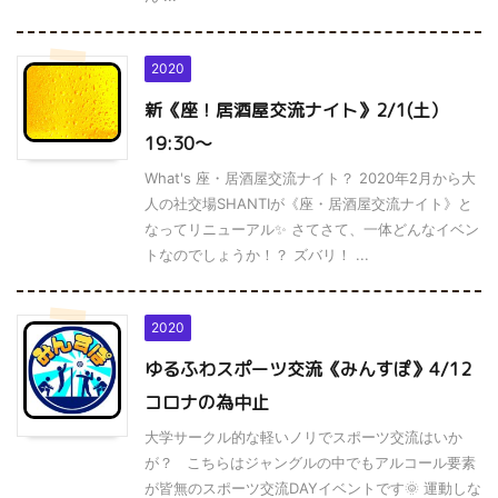
2020
新《座！居酒屋交流ナイト》2/1(土）
19:30～
What's 座・居酒屋交流ナイト？ 2020年2月から大
人の社交場SHANTIが《座・居酒屋交流ナイト》と
なってリニューアル✨ さてさて、一体どんなイベン
トなのでしょうか！？ ズバリ！ ...
2020
ゆるふわスポーツ交流《みんすぽ》4/12
コロナの為中止
大学サークル的な軽いノリでスポーツ交流はいか
が？ こちらはジャングルの中でもアルコール要素
が皆無のスポーツ交流DAYイベントです🌞 運動しな