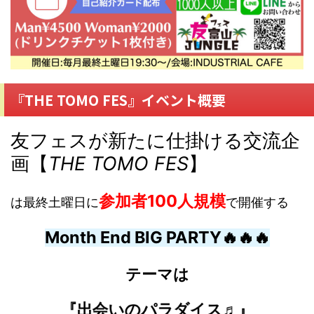
『THE TOMO FES』イベント概要
友フェスが新たに仕掛ける交流企
画【
THE TOMO FES
】
参加者
100人規模
は最終土曜日に
で開催する
Month End BIG PARTY🔥🔥🔥
テーマは
『出会いのパラダイス♬』