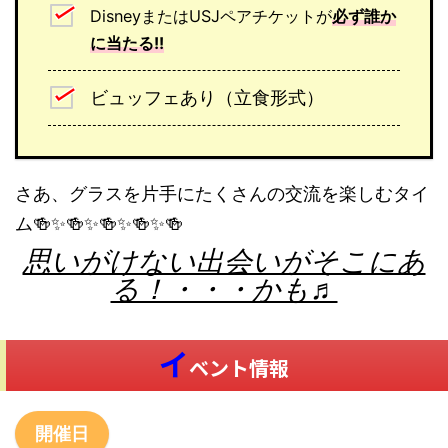
DisneyまたはUSJペアチケットが
必ず誰か
に当たる!!
ビュッフェあり（立食形式）
さあ、グラスを片手にたくさんの交流を楽しむタイ
ム🍻✨🍻✨🍻✨🍻✨🍻
思いがけない出会いがそこにあ
る！・・・かも♬
イ
ベント情報
開催日