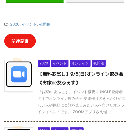
-
2020
,
イベント
,
夜開催
関連記事
2020
イベント
オンライン
夜開催
【無料お試し】9/6(日)オンライン飲み会
《お家de友ふぇす》
『お家de友ふぇす』イベント概要 JUNGLE登録者
同士でオンライン飲み会✨ 友達作りのきっかけが欲
しい人や気軽に会話を楽しみたい人へ向けたオンラ
インイベントです。 ZOOMアプリさえ端 ...