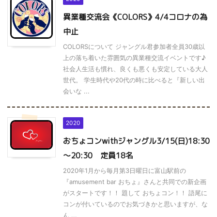
異業種交流会《COLORS》4/4コロナの為
中止
COLORSについて ジャングル君参加者全員30歳以
上の落ち着いた雰囲気の異業種交流イベントです♪
社会人生活も慣れ、良くも悪くも安定している大人
世代。 学生時代や20代の時に比べると『新しい出
会いな ...
2020
おちょコンwithジャングル3/15(日)18:30
～20:30 定員18名
2020年1月から毎月第3日曜日に富山駅前の
『amusement bar おちょ』さんと共同での新企画
がスタートです！！ 題して おちょコン！！ 語尾に
コンが付いているのでお気づきかと思いますが、な
ん ...